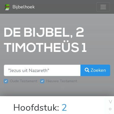
Bijbelhoek
DE BIJBEL, 2
TIMOTHEÜS 1
Zoeken
Oude Testament
Nieuwe Testament
V
Hoofdstuk:
2
o