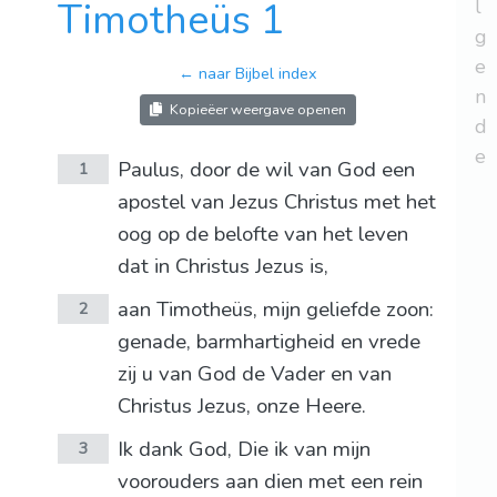
Timotheüs 1
l
g
e
← naar Bijbel index
n
Kopieëer weergave openen
d
e
Paulus, door de wil van God een
1
apostel van Jezus Christus met het
oog op de belofte van het leven
dat in Christus Jezus is,
aan Timotheüs, mijn geliefde zoon:
2
genade, barmhartigheid en vrede
zij u van God de Vader en van
Christus Jezus, onze Heere.
Ik dank God, Die ik van mijn
3
voorouders aan dien met een rein