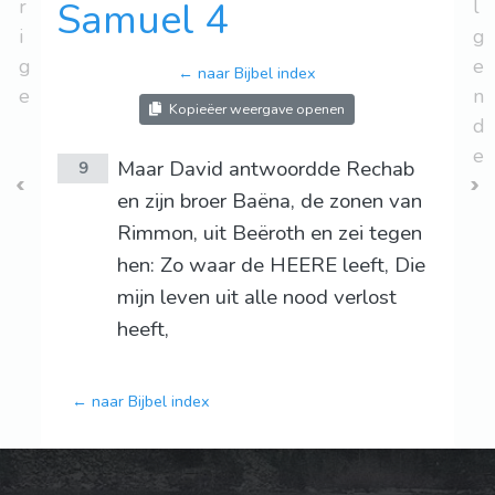
r
Samuel 4
l
i
g
g
e
← naar Bijbel index
e
n
Kopieëer weergave openen
d
e
Maar David antwoordde Rechab
9
en zijn broer Baëna, de zonen van
Rimmon, uit Beëroth en zei tegen
hen: Zo waar de HEERE leeft, Die
mijn leven uit alle nood verlost
heeft,
← naar Bijbel index