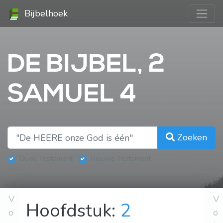
Bijbelhoek
DE BIJBEL, 2
SAMUEL 4
Zoeken
Oude Testament
Nieuwe Testament
V
V
Hoofdstuk:
2
o
o