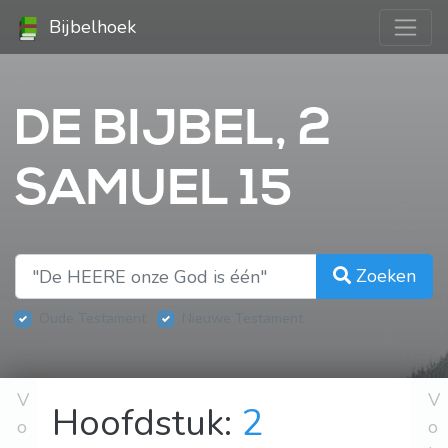
Bijbelhoek
DE BIJBEL, 2
SAMUEL 15
Zoeken
Oude Testament
Nieuwe Testament
V
V
Hoofdstuk:
2
o
o