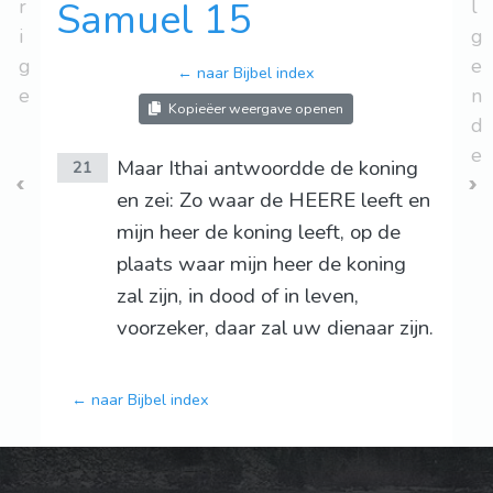
r
Samuel 15
l
i
g
g
e
← naar Bijbel index
e
n
Kopieëer weergave openen
d
e
Maar Ithai antwoordde de koning
21
en zei: Zo waar de HEERE leeft en
mijn heer de koning leeft, op de
plaats waar mijn heer de koning
zal zijn, in dood of in leven,
voorzeker, daar zal uw dienaar zijn.
← naar Bijbel index