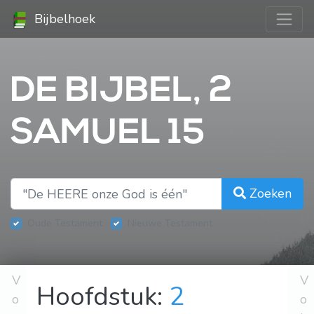
Bijbelhoek
DE BIJBEL, 2
SAMUEL 15
Zoeken
Oude Testament
Nieuwe Testament
V
V
Hoofdstuk:
2
o
o