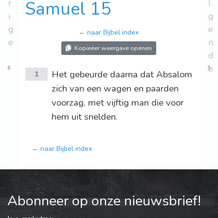
r
Samuel 15
l
i
g
g
e
← naar Bijbel index
e
n
Kopieëer weergave openen
d
e
Het gebeurde daarna dat Absalom
1
zich van een wagen en paarden
voorzag, met vijftig man die voor
hem uit snelden.
← naar Bijbel index
Abonneer op onze nieuwsbrief!