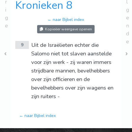
r
Kronieken 8
l
i
g
g
e
← naar Bijbel index
e
n
Kopieëer weergave openen
d
e
Uit de Israëlieten echter die
9
Salomo niet tot slaven aanstelde
voor zijn werk - zij waren immers
strijdbare mannen, bevelhebbers
over zijn officieren en de
bevelhebbers over zijn wagens en
zijn ruiters -
← naar Bijbel index