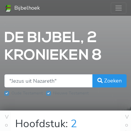
Bijbelhoek
DE BIJBEL, 2
KRONIEKEN 8
Zoeken
Oude Testament
Nieuwe Testament
V
V
Hoofdstuk:
2
o
o