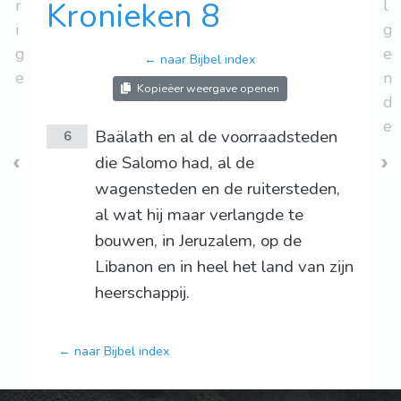
r
Kronieken 8
l
i
g
g
e
← naar Bijbel index
e
n
Kopieëer weergave openen
d
e
Baälath en al de voorraadsteden
6
die Salomo had, al de
wagensteden en de ruitersteden,
al wat hij maar verlangde te
bouwen, in Jeruzalem, op de
Libanon en in heel het land van zijn
heerschappij.
← naar Bijbel index