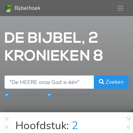
Bijbelhoek
DE BIJBEL, 2
KRONIEKEN 8
Zoeken
Oude Testament
Nieuwe Testament
V
V
Hoofdstuk:
2
o
o