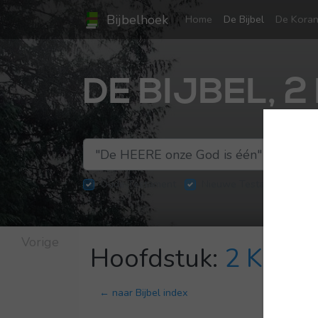
Bijbelhoek
(current)
Home
De Bijbel
De Kora
DE BIJBEL, 2
Oude Testament
Nieuwe Testament
Vorige
Hoofdstuk:
2 Kroni
← naar Bijbel index