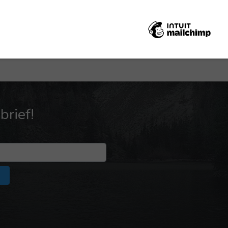
mo gereedgemaakt tot de dag van de grondvesting van
s van de HEERE gereed was.
rief!