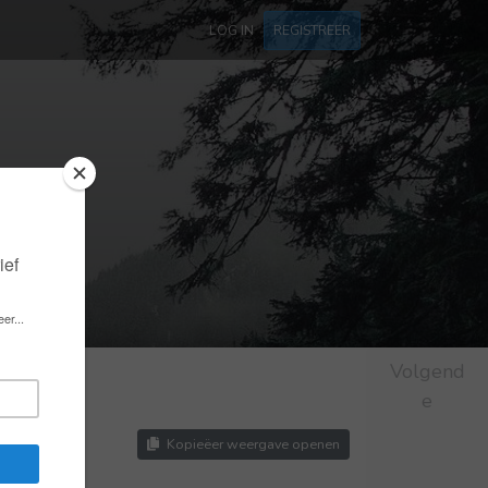
LOG IN
REGISTREER
Volgend
e
Kopieëer weergave openen