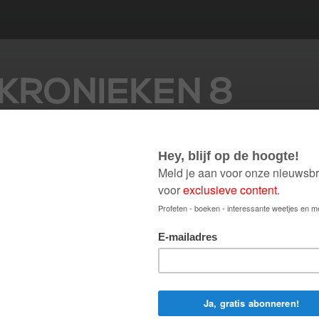
n
 KRONIEKEN 8
Doorzoek Bijbel
eken 8