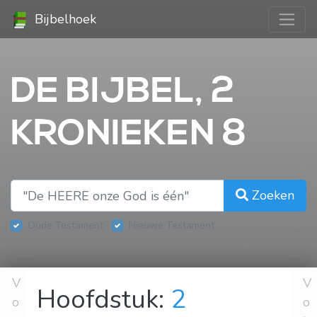
Bijbelhoek
DE BIJBEL, 2
KRONIEKEN 8
Zoeken
Oude Testament
Nieuwe Testament
V
V
Hoofdstuk:
2
o
o