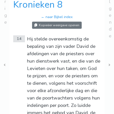
r
Kronieken 8
l
i
g
g
e
← naar Bijbel index
e
n
Kopieëer weergave openen
d
e
Hij stelde overeenkomstig de
14
bepaling van zijn vader David de
afdelingen van de priesters over
hun dienstwerk vast, en die van de
Levieten over hun taken, om God
te prijzen, en voor de priesters om
te dienen, volgens het voorschrift
voor elke afzonderlijke dag en die
van de poortwachters volgens hun
indelingen per poort. Zo luidde
immers het gebod van David, de