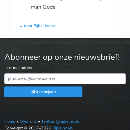
man Gods.
← naar Bijbel index
Abonneer op onze nieuwsbrief!
Je e-mailadres:
Inschrijven
Home
•
Over ons
•
Twitter @bijbelhoek
Copyright © 2017–2026
Bijbelhoek
.