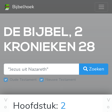
Bijbelhoek
DE BIJBEL, 2
KRONIEKEN 28
Zoeken
Oude Testament
Nieuwe Testament
V
V
Hoofdstuk:
2
o
o