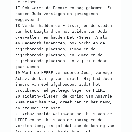
te helpen.
17 Ook waren de Edomieten nog gekomen. Zij
hadden Juda verslagen en gevangenen
weggevoerd.
18 Verder hadden de Filistijnen de steden
van het Laagland en het zuiden van Juda
overvallen, en hadden Beth-Semes, Ajalon
en Gederoth ingenomen, ook Socho en de
bijbehorende plaatsen, Timna en de
bijbehorende plaatsen, en Gimzo en de
bijbehorende plaatsen. En zij zijn daar
gaan wonen.
19 Want de HEERE vernederde Juda, vanwege
Achaz, de koning van Israël. Hij had Juda
immers van God afgehouden, zodat het
trouwbreuk had gepleegd tegen de HEERE.
20 Tiglath-Pileser, de koning van Assyrië,
kwam naar hem toe, dreef hem in het nauw,
en steunde hem niet.
21 Achaz haalde weliswaar het huis van de
HEERE en het huis van de koning en de
vorsten leeg, en gaf dat aan de koning van
Assyrië, maar dat hielp hem niet.