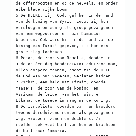
de offerhoogten en op de heuvels, en onder
elke bladerrijke boom.
5 De HEERE, zijn God, gaf hem in de hand
van de koning van Syrië, zodat zij hem
versloegen en een grote groep gevangenen
van hem wegvoerden en naar Damascus
brachten. Ook werd hij in de hand van de
koning van Israël gegeven, die hem een
grote slag toebracht.
6 Pekah, de zoon van Remalia, doodde in
Juda op één dag honderdtwintigduizend man,
allen dappere mannen, omdat zij de HEERE,
de God van hun vaderen, verlaten hadden.
7 Zichri, een held uit Efraïm, doodde
Maäseja, de zoon van de koning, en
Azrikam, de leider van het huis, en
Elkana, de tweede in rang na de koning.
8 De Israëlieten voerden van hun broeders
tweehonderdduizend mensen als gevangenen
weg: vrouwen, zonen en dochters. Zij
roofden ook veel buit van hen en brachten
de buit naar Samaria.