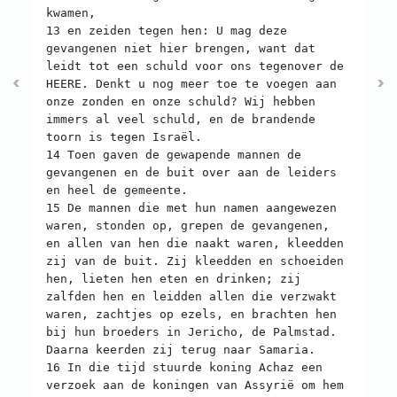
kwamen,
13 en zeiden tegen hen: U mag deze
gevangenen niet hier brengen, want dat
leidt tot een schuld voor ons tegenover de
HEERE. Denkt u nog meer toe te voegen aan
onze zonden en onze schuld? Wij hebben
immers al veel schuld, en de brandende
toorn is tegen Israël.
14 Toen gaven de gewapende mannen de
gevangenen en de buit over aan de leiders
en heel de gemeente.
15 De mannen die met hun namen aangewezen
waren, stonden op, grepen de gevangenen,
en allen van hen die naakt waren, kleedden
zij van de buit. Zij kleedden en schoeiden
hen, lieten hen eten en drinken; zij
zalfden hen en leidden allen die verzwakt
waren, zachtjes op ezels, en brachten hen
bij hun broeders in Jericho, de Palmstad.
Daarna keerden zij terug naar Samaria.
16 In die tijd stuurde koning Achaz een
verzoek aan de koningen van Assyrië om hem