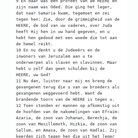
9 En daar was een profeet van de HEERE en
zijn naam was Oded. Die ging het leger,
dat naar Samaria kwam, tegemoet en zei
tegen hen: Zie, door de grimmigheid van de
HEERE, de God van uw vaderen, over Juda
heeft Hij hen in uw hand gegeven, en u
hebt hen gedood met een woede die tot aan
de hemel reikt.
10 En nu denkt u de Judeeërs en de
inwoners van Jeruzalem aan u te
onderwerpen als slaven en slavinnen. Maar
hebt u zelf dan geen schulden bij de
HEERE, uw God?
11 Nu dan, luister naar mij en breng de
gevangenen terug die u van uw broeders als
gevangenen weggevoerd hebt. Want de
brandende toorn van de HEERE is tegen u.
12 Toen stonden er mannen op afkomstig uit
de hoofden van de nakomelingen van Efraïm:
Azaria, de zoon van Johanan, Berechja, de
zoon van Mesillemoth, Hizkia, de zoon van
Sallum, en Amasa, de zoon van Hadlai. Zij
keerden zich tegen hen die uit het leger