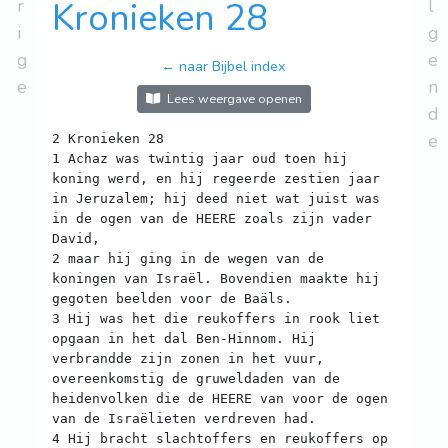
r
Kronieken 28
l
i
g
g
e
← naar Bijbel index
e
n
Lees weergave openen
d
e
2 Kronieken 28
1 Achaz was twintig jaar oud toen hij
koning werd, en hij regeerde zestien jaar
in Jeruzalem; hij deed niet wat juist was
in de ogen van de HEERE zoals zijn vader
David,
2 maar hij ging in de wegen van de
koningen van Israël. Bovendien maakte hij
gegoten beelden voor de Baäls.
3 Hij was het die reukoffers in rook liet
opgaan in het dal Ben-Hinnom. Hij
verbrandde zijn zonen in het vuur,
overeenkomstig de gruweldaden van de
heidenvolken die de HEERE van voor de ogen
van de Israëlieten verdreven had.
4 Hij bracht slachtoffers en reukoffers op