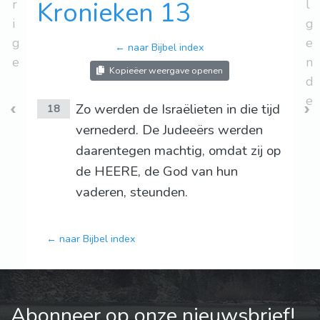
r
Kronieken 13
l
i
g
g
e
← naar Bijbel index
e
n
Kopieëer weergave openen
d
e
Zo werden de Israëlieten in die tijd
18
vernederd. De Judeeërs werden
daarentegen machtig, omdat zij op
de HEERE, de God van hun
vaderen, steunden.
← naar Bijbel index
Abonneer op onze nieuwsbrief!