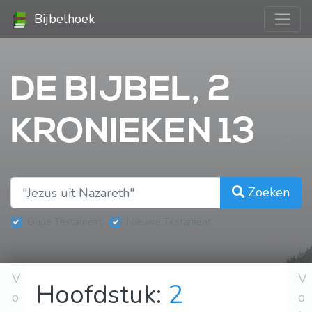
Bijbelhoek
DE BIJBEL, 2
KRONIEKEN 13
Zoeken
Oude Testament
Nieuwe Testament
V
V
Hoofdstuk:
2
o
o