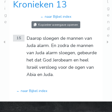
r
Kronieken 13
l
i
g
g
e
← naar Bijbel index
e
n
Kopieëer weergave openen
d
e
Daarop sloegen de mannen van
15
Juda alarm. En zodra de mannen
van Juda alarm sloegen, gebeurde
het dat God Jerobeam en heel
Israël versloeg voor de ogen van
Abia en Juda.
← naar Bijbel index