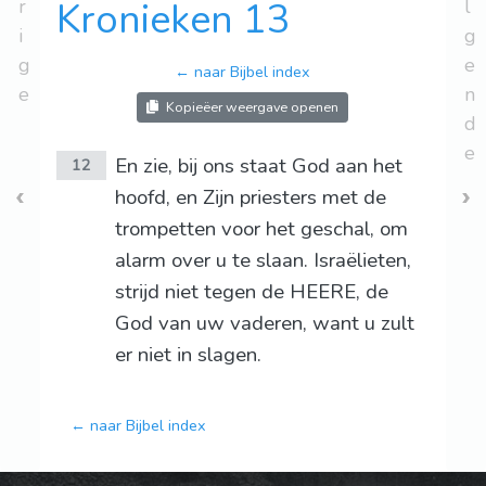
r
Kronieken 13
l
i
g
g
e
← naar Bijbel index
e
n
Kopieëer weergave openen
d
e
En zie, bij ons staat God aan het
12
hoofd, en Zijn priesters met de
trompetten voor het geschal, om
alarm over u te slaan. Israëlieten,
strijd niet tegen de HEERE, de
God van uw vaderen, want u zult
er niet in slagen.
← naar Bijbel index