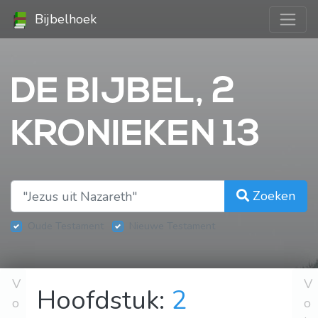
Bijbelhoek
DE BIJBEL, 2
KRONIEKEN 13
Zoeken
Oude Testament
Nieuwe Testament
V
V
Hoofdstuk:
2
o
o