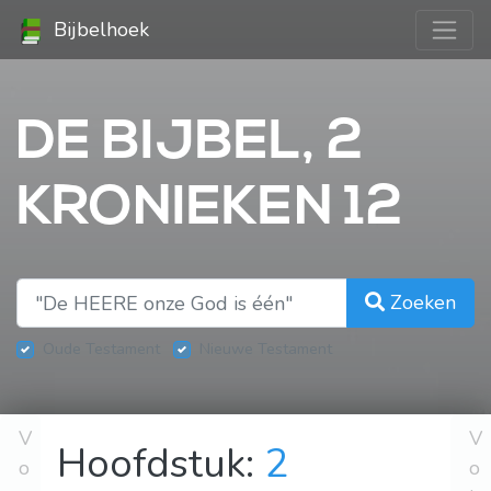
Bijbelhoek
DE BIJBEL, 2
KRONIEKEN 12
Zoeken
Oude Testament
Nieuwe Testament
V
V
Hoofdstuk:
2
o
o