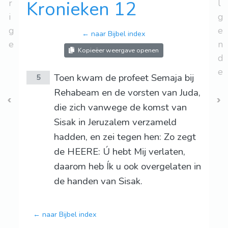
r
Kronieken 12
l
i
g
g
e
← naar Bijbel index
e
n
Kopieëer weergave openen
d
e
Toen kwam de profeet Semaja bij
5
Rehabeam en de vorsten van Juda,
die zich vanwege de komst van
Sisak in Jeruzalem verzameld
hadden, en zei tegen hen: Zo zegt
de HEERE: Ú hebt Mij verlaten,
daarom heb Ík u ook overgelaten in
de handen van Sisak.
← naar Bijbel index