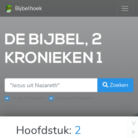
Bijbelhoek
DE BIJBEL, 2
KRONIEKEN 1
Zoeken
Oude Testament
Nieuwe Testament
V
Hoofdstuk:
2
o