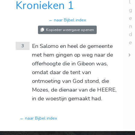
Kronieken 1
l
g
e
← naar Bijbel index
n
Kopieëer weergave openen
d
e
En Salomo en heel de gemeente
3
met hem gingen op weg naar de
offerhoogte die in Gibeon was,
omdat daar de tent van
ontmoeting van God stond, die
Mozes, de dienaar van de HEERE,
in de woestijn gemaakt had.
← naar Bijbel index