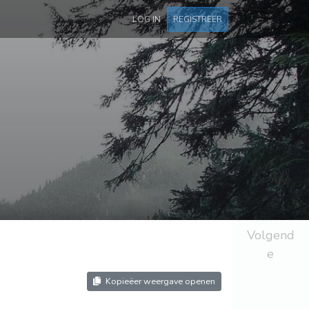
LOG IN
REGISTREER
Volgend
e
Kopieëer weergave openen