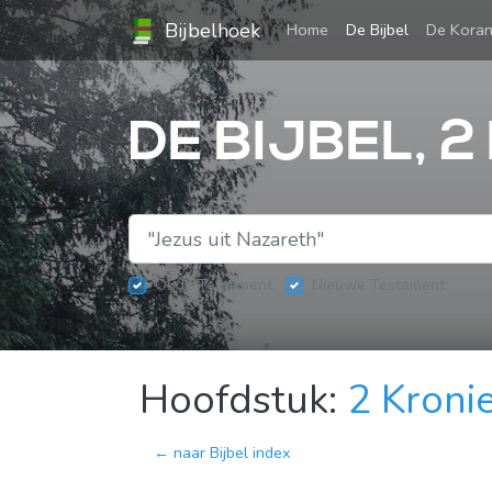
Bijbelhoek
(current)
Home
De Bijbel
De Kora
DE BIJBEL, 2
Oude Testament
Nieuwe Testament
Hoofdstuk:
2 Kroni
← naar Bijbel index