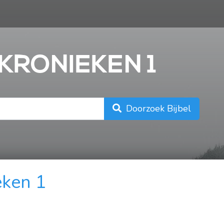
n
 KRONIEKEN 1
Doorzoek Bijbel
eken 1