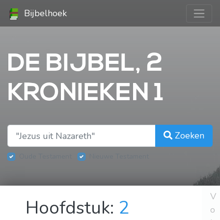
Bijbelhoek
DE BIJBEL, 2
KRONIEKEN 1
Zoeken
Oude Testament
Nieuwe Testament
V
Hoofdstuk:
2
o