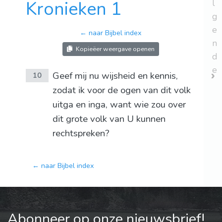
Kronieken 1
l
g
e
← naar Bijbel index
n
Kopieëer weergave openen
d
e
Geef mij nu wijsheid en kennis,
10
zodat ik voor de ogen van dit volk
uitga en inga, want wie zou over
dit grote volk van U kunnen
rechtspreken?
← naar Bijbel index
Abonneer op onze nieuwsbrief!