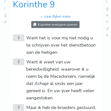
r
Korinthe 9
l
i
g
g
e
← naar Bijbel index
e
n
Kopieëer weergave openen
d
e
Want het is voor mij niet nodig u
1
te schrijven over het dienstbetoon
aan de heiligen.
Want ik weet van uw
2
bereidwilligheid, waarover ik u
roem bij de Macedoniërs, namelijk
dat Achaje al sinds een jaar
gereed is. En uw ijver heeft velen
aangestoken.
Maar ik heb de broeders gestuurd,
3