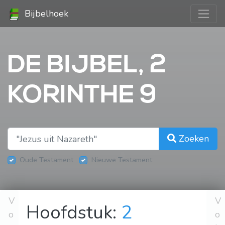
Bijbelhoek
DE BIJBEL, 2
KORINTHE 9
Zoeken
Oude Testament
Nieuwe Testament
V
V
Hoofdstuk:
2
o
o