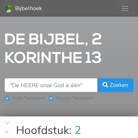
Bijbelhoek
DE BIJBEL, 2
KORINTHE 13
Zoeken
Oude Testament
Nieuwe Testament
V
Hoofdstuk:
2
o