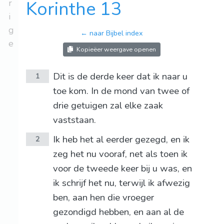
r
Korinthe 13
i
g
← naar Bijbel index
e
Kopieëer weergave openen
Dit is de derde keer dat ik naar u
1
toe kom. In de mond van twee of
drie getuigen zal elke zaak
vaststaan.
Ik heb het al eerder gezegd, en ik
2
zeg het nu vooraf, net als toen ik
voor de tweede keer bij u was, en
ik schrijf het nu, terwijl ik afwezig
ben, aan hen die vroeger
gezondigd hebben, en aan al de