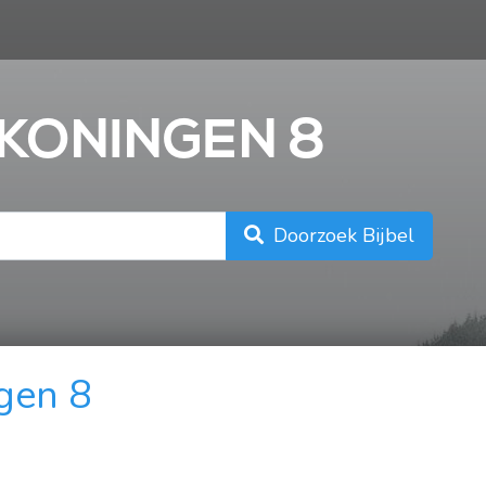
n
 KONINGEN 8
Doorzoek Bijbel
gen 8