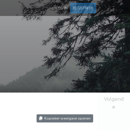
LOG IN
REGISTREER
Volgend
e
Kopieëer weergave openen