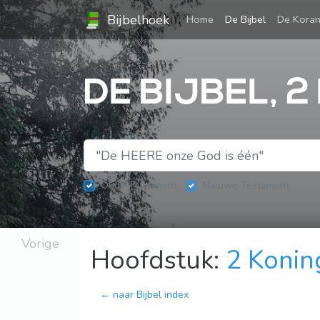
Bijbelhoek
(current)
Home
De Bijbel
De Kora
DE BIJBEL, 2
Oude Testament
Nieuwe Testament
Vorige
Hoofdstuk:
2 Konin
← naar Bijbel index