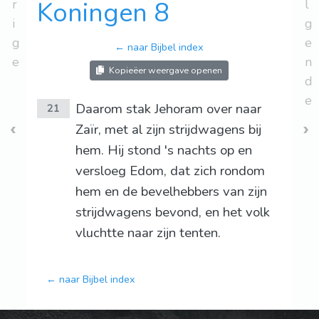
r
Koningen 8
l
i
g
g
e
← naar Bijbel index
e
n
Kopieëer weergave openen
d
e
Daarom stak Jehoram over naar
21
Zaïr, met al zijn strijdwagens bij
hem. Hij stond 's nachts op en
versloeg Edom, dat zich rondom
hem en de bevelhebbers van zijn
strijdwagens bevond, en het volk
vluchtte naar zijn tenten.
← naar Bijbel index