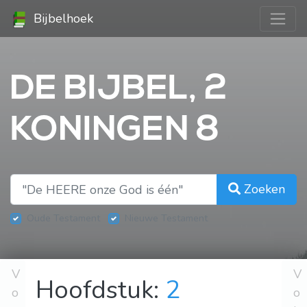
Bijbelhoek
DE BIJBEL, 2
KONINGEN 8
Zoeken
Oude Testament
Nieuwe Testament
V
V
Hoofdstuk:
2
o
o