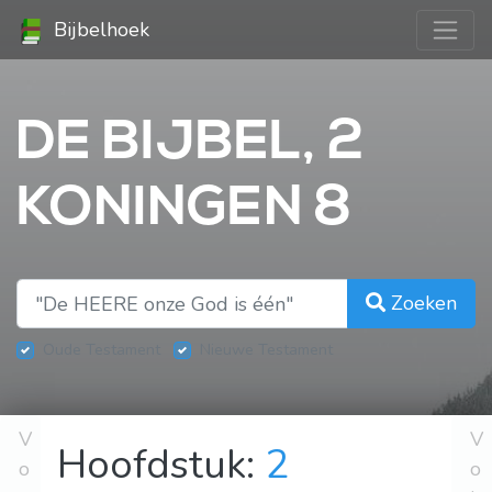
Bijbelhoek
DE BIJBEL, 2
KONINGEN 8
Zoeken
Oude Testament
Nieuwe Testament
V
V
Hoofdstuk:
2
o
o