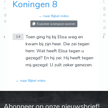
r
Koningen 8
l
i
g
g
e
← naar Bijbel index
e
n
Kopieëer weergave openen
d
e
Toen ging hij bij Elisa weg en
14
kwam bij zijn heer. Die zei tegen
hem: Wat heeft Elisa tegen u
gezegd? En hij zei: Hij heeft tegen
mij gezegd: U zult zeker genezen.
← naar Bijbel index
Abonneer op onze nieuwsbrief!