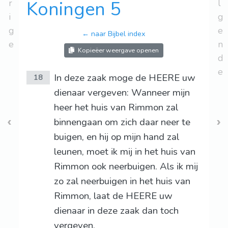
r
Koningen 5
l
i
g
g
e
← naar Bijbel index
e
n
Kopieëer weergave openen
d
e
In deze zaak moge de HEERE uw
18
dienaar vergeven: Wanneer mijn
heer het huis van Rimmon zal
binnengaan om zich daar neer te
buigen, en hij op mijn hand zal
leunen, moet ik mij in het huis van
Rimmon ook neerbuigen. Als ik mij
zo zal neerbuigen in het huis van
Rimmon, laat de HEERE uw
dienaar in deze zaak dan toch
vergeven.