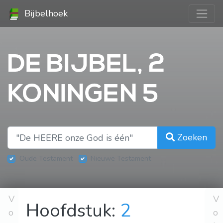
Bijbelhoek
DE BIJBEL, 2
KONINGEN 5
Zoeken
Oude Testament
Nieuwe Testament
V
V
Hoofdstuk:
2
o
o