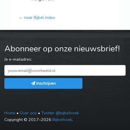
← naar Bijbel index
Abonneer op onze nieuwsbrief!
Je e-mailadres:
Inschrijven
Home
•
Over ons
•
Twitter @bijbelhoek
Copyright © 2017–2026
Bijbelhoek
.