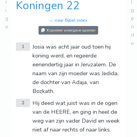
r
Koningen 22
l
i
g
g
e
← naar Bijbel index
e
n
Kopieëer weergave openen
d
e
Josia was acht jaar oud toen hij
1
koning werd, en regeerde
eenendertig jaar in Jeruzalem. De
naam van zijn moeder was Jedida,
de dochter van Adaja, van
Bozkath.
Hij deed wat juist was in de ogen
2
van de HEERE, en ging in heel de
weg van zijn vader David en week
niet af naar rechts of naar links.