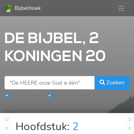
Bijbelhoek
DE BIJBEL, 2
KONINGEN 20
Zoeken
Oude Testament
Nieuwe Testament
V
V
Hoofdstuk:
2
o
o