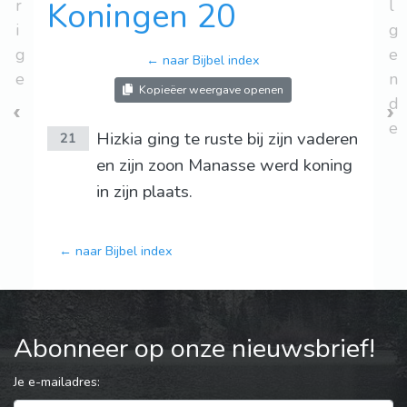
r
Koningen 20
l
i
g
g
e
← naar Bijbel index
e
n
Kopieëer weergave openen
d
e
Hizkia ging te ruste bij zijn vaderen
21
en zijn zoon Manasse werd koning
in zijn plaats.
← naar Bijbel index
Abonneer op onze nieuwsbrief!
Je e-mailadres: