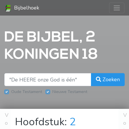
Bijbelhoek
DE BIJBEL, 2
KONINGEN 18
Zoeken
Oude Testament
Nieuwe Testament
V
V
Hoofdstuk:
2
o
o