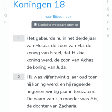
r
Koningen 18
l
i
g
g
e
← naar Bijbel index
e
n
Kopieëer weergave openen
d
e
Het gebeurde nu in het derde jaar
1
van Hosea, de zoon van Ela, de
koning van Israël, dat Hizkia
koning werd, de zoon van Achaz,
de koning van Juda.
Hij was vijfentwintig jaar oud toen
2
hij koning werd, en hij regeerde
negenentwintig jaar in Jeruzalem.
De naam van zijn moeder was Abi,
de dochter van Zacharia.