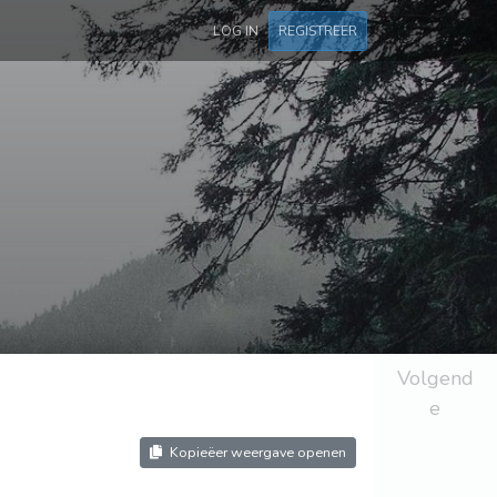
LOG IN
REGISTREER
Volgend
e
Kopieëer weergave openen