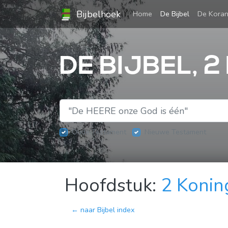
Bijbelhoek
(current)
Home
De Bijbel
De Kora
DE BIJBEL, 2
Oude Testament
Nieuwe Testament
Hoofdstuk:
2 Konin
← naar Bijbel index