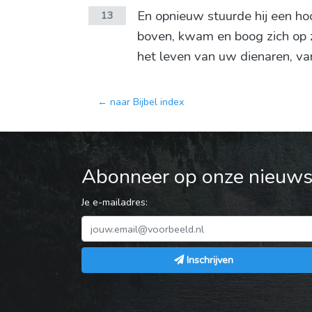
En opnieuw stuurde hij een hoo
13
boven, kwam en boog zich op z
het leven van uw dienaren, van 
← naar Bijbel index
Abonneer op onze nieuwsb
Je e-mailadres:
Inschrijven