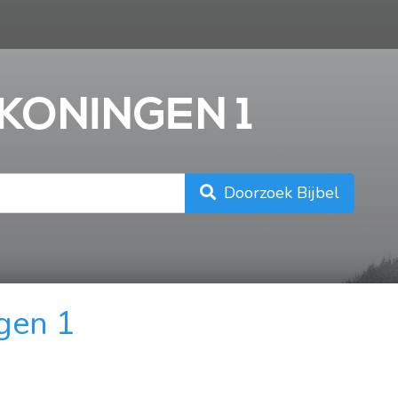
n
 KONINGEN 1
Doorzoek Bijbel
gen 1