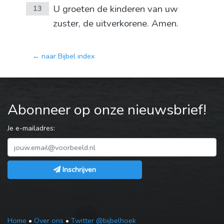
U groeten de kinderen van uw
13
zuster, de uitverkorene. Amen.
← naar Bijbel index
Abonneer op onze nieuwsbrief!
Je e-mailadres:
Inschrijven
Home
•
Over ons
•
Twitter @bijbelhoek