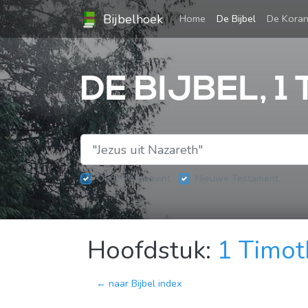
Bijbelhoek
(current)
Home
De Bijbel
De Kora
DE BIJBEL, 1
Oude Testament
Nieuwe Testament
Hoofdstuk:
1 Timot
← naar Bijbel index