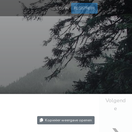
LOG IN
REGISTREER
Volgend
e
Kopieëer weergave openen