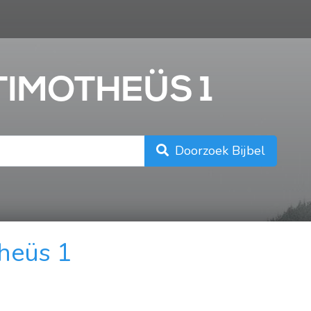
n
 TIMOTHEÜS 1
Doorzoek Bijbel
heüs 1