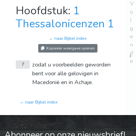
V
Hoofdstuk:
1
o
Thessalonicenzen 1
l
g
e
← naar Bijbel index
n
Kopieëer weergave openen
d
e
zodat u voorbeelden geworden
7
bent voor alle gelovigen in
Macedonië en in Achaje.
← naar Bijbel index
Abonneer op onze nieuwsbrief!