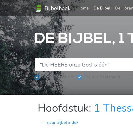
Bijbelhoek
(current)
Home
De Bijbel
De Kora
DE BIJBEL, 
Oude Testament
Nieuwe Testament
Hoofdstuk:
1 Thess
← naar Bijbel index