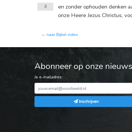
en zonder ophouden denken aa
3
onze Heere Jezus Christus, vo
← naar Bijbel index
Abonneer op onze nieuwsb
Je e-mailadres:
Inschrijven