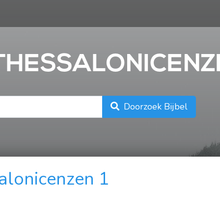
n
1 THESSALONICENZ
Doorzoek Bijbel
alonicenzen 1