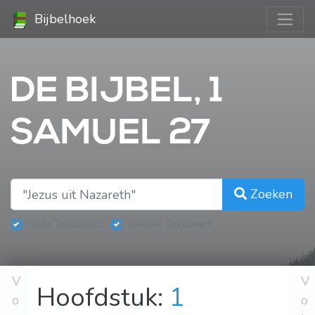
Bijbelhoek
DE BIJBEL, 1
SAMUEL 27
Zoeken
Oude Testament
Nieuwe Testament
V
V
Hoofdstuk:
1
o
o