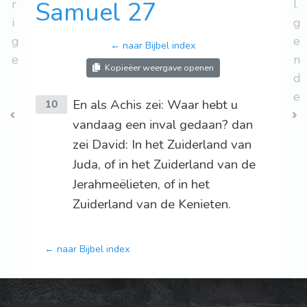
r
Samuel 27
l
i
g
g
e
← naar Bijbel index
e
n
Kopieëer weergave openen
d
e
En als Achis zei: Waar hebt u
10
vandaag een inval gedaan? dan
zei David: In het Zuiderland van
Juda, of in het Zuiderland van de
Jerahmeëlieten, of in het
Zuiderland van de Kenieten.
← naar Bijbel index