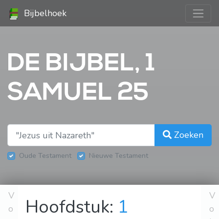
Bijbelhoek
DE BIJBEL, 1
SAMUEL 25
Zoeken
Oude Testament
Nieuwe Testament
V
V
Hoofdstuk:
1
o
o