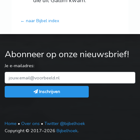
die uit Gallim kwam.
← naar Bijbel index
Abonneer op onze nieuwsbrief!
Je e-mailadres:
Inschrijven
Home
•
Over ons
•
Twitter @bijbelhoek
Copyright © 2017–2026
Bijbelhoek
.