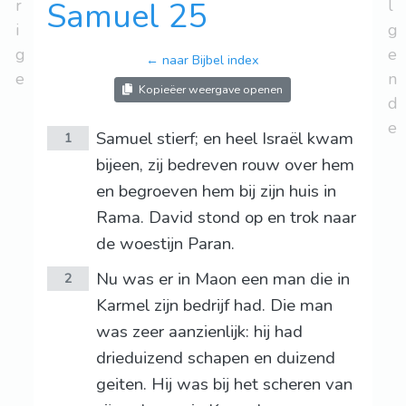
r
Samuel 25
l
i
g
g
e
← naar Bijbel index
e
n
Kopieëer weergave openen
d
e
Samuel stierf; en heel Israël kwam
1
bijeen, zij bedreven rouw over hem
en begroeven hem bij zijn huis in
Rama. David stond op en trok naar
de woestijn Paran.
Nu was er in Maon een man die in
2
Karmel zijn bedrijf had. Die man
was zeer aanzienlijk: hij had
drieduizend schapen en duizend
geiten. Hij was bij het scheren van