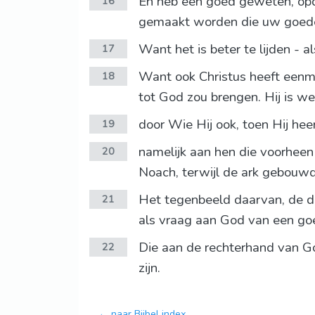
En heb een goed geweten, opd
16
gemaakt worden die uw goede 
Want het is beter te lijden - 
17
Want ook Christus heeft eenma
18
tot God zou brengen. Hij is w
door Wie Hij ook, toen Hij hee
19
namelijk aan hen die voorhee
20
Noach, terwijl de ark gebouw
Het tegenbeeld daarvan, de do
21
als vraag aan God van een go
Die aan de rechterhand van G
22
zijn.
← naar Bijbel index