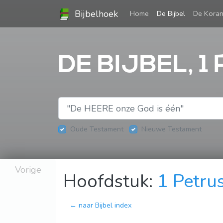
Bijbelhoek
(current)
Home
De Bijbel
De Kora
DE BIJBEL, 1
Oude Testament
Nieuwe Testament
Vorige
Hoofdstuk:
1 Petru
← naar Bijbel index