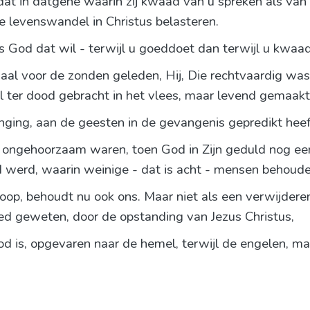
at in datgene waarin zij kwaad van u spreken als va
levenswandel in Christus belasteren.
als God dat wil - terwijl u goeddoet dan terwijl u kwaa
al voor de zonden geleden, Hij, Die rechtvaardig was,
el ter dood gebracht in het vlees, maar levend gemaak
nging, aan de geesten in de gevangenis gepredikt heef
n ongehoorzaam waren, toen God in Zijn geduld nog e
d werd, waarin weinige - dat is acht - mensen behoud
op, behoudt nu ook ons. Maar niet als een verwijderen
ed geweten, door de opstanding van Jezus Christus,
od is, opgevaren naar de hemel, terwijl de engelen,