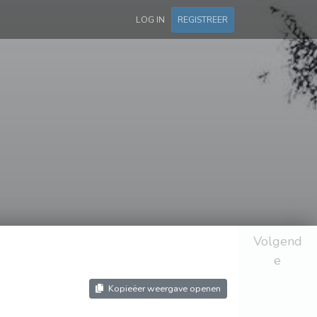
LOG IN
REGISTREER
Volgend
e
Kopieëer weergave openen