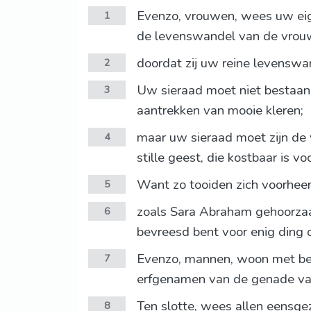
Evenzo, vrouwen, wees uw eig
1
de levenswandel van de vro
doordat zij uw reine levensw
2
Uw sieraad moet niet bestaan i
3
aantrekken van mooie kleren;
maar uw sieraad moet zijn de 
4
stille geest, die kostbaar is vo
Want zo tooiden zich voorhee
5
zoals Sara Abraham gehoorzaa
6
bevreesd bent voor enig ding 
Evenzo, mannen, woon met beg
7
erfgenamen van de genade van
Ten slotte, wees allen eensgez
8