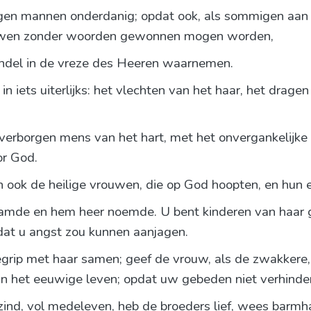
en mannen onderdanig; opdat ook, als sommigen aan h
uwen zonder woorden gewonnen mogen worden,
andel in de vreze des Heeren waarnemen.
n iets uiterlijks: het vlechten van het haar, het drage
verborgen mens van het hart, met het onvergankelijk
or God.
n ook de heilige vrouwen, die op God hoopten, en hun
mde en hem heer noemde. U bent kinderen van haar g
dat u angst zou kunnen aanjagen.
rip met haar samen; geef de vrouw, als de zwakkere,
 het eeuwige leven; opdat uw gebeden niet verhinde
ind, vol medeleven, heb de broeders lief, wees barmhar