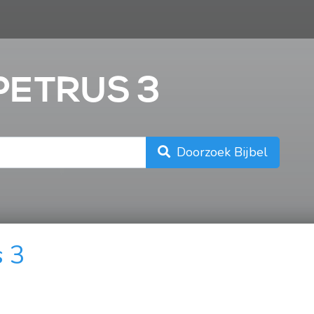
n
 PETRUS 3
Doorzoek Bijbel
s 3