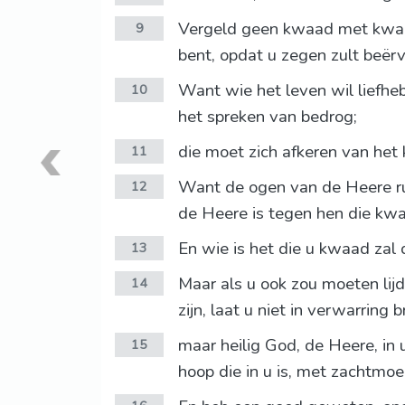
Vergeld geen kwaad met kwaad
9
bent, opdat u zegen zult beërv
Want wie het leven wil liefhe
10
het spreken van bedrog;
die moet zich afkeren van het
11
Want de ogen van de Heere rus
12
de Heere is tegen hen die kw
En wie is het die u kwaad zal
13
Maar als u ook zou moeten lij
14
zijn, laat u niet in verwarring 
maar heilig God, de Heere, in 
15
hoop die in u is, met zachtmoe