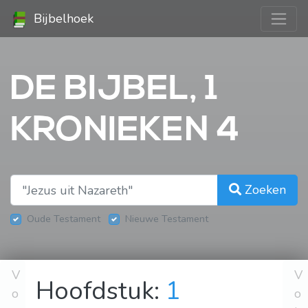
Bijbelhoek
DE BIJBEL, 1
KRONIEKEN 4
Zoeken
Oude Testament
Nieuwe Testament
V
V
Hoofdstuk:
1
o
o