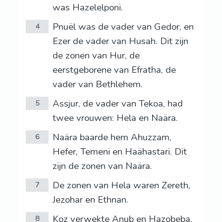
was Hazelelponi.
Pnuël was de vader van Gedor, en
4
Ezer de vader van Husah. Dit zijn
de zonen van Hur, de
eerstgeborene van Efratha, de
vader van Bethlehem.
Assjur, de vader van Tekoa, had
5
twee vrouwen: Hela en Naära.
Naära baarde hem Ahuzzam,
6
Hefer, Temeni en Haähastari. Dit
zijn de zonen van Naära.
De zonen van Hela waren Zereth,
7
Jezohar en Ethnan.
Koz verwekte Anub en Hazobeba,
8