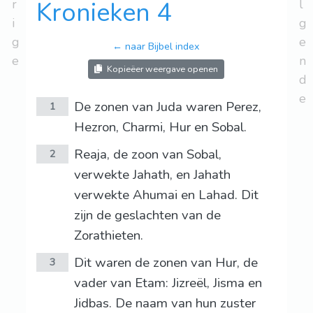
r
Kronieken 4
l
i
g
g
e
← naar Bijbel index
e
n
Kopieëer weergave openen
d
e
De zonen van Juda waren Perez,
1
Hezron, Charmi, Hur en Sobal.
Reaja, de zoon van Sobal,
2
verwekte Jahath, en Jahath
verwekte Ahumai en Lahad. Dit
zijn de geslachten van de
Zorathieten.
Dit waren de zonen van Hur, de
3
vader van Etam: Jizreël, Jisma en
Jidbas. De naam van hun zuster