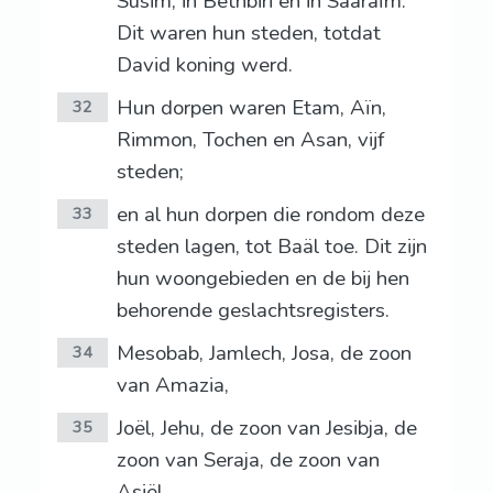
Susim, in Bethbiri en in Saäraïm.
Dit waren hun steden, totdat
David koning werd.
Hun dorpen waren Etam, Aïn,
32
Rimmon, Tochen en Asan, vijf
steden;
en al hun dorpen die rondom deze
33
steden lagen, tot Baäl toe. Dit zijn
hun woongebieden en de bij hen
behorende geslachtsregisters.
Mesobab, Jamlech, Josa, de zoon
34
van Amazia,
Joël, Jehu, de zoon van Jesibja, de
35
zoon van Seraja, de zoon van
Asiël,