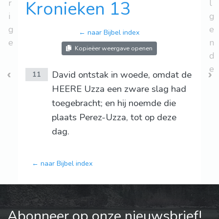
r
Kronieken 13
l
i
g
g
e
← naar Bijbel index
e
n
Kopieëer weergave openen
d
e
David ontstak in woede, omdat de
11
HEERE Uzza een zware slag had
toegebracht; en hij noemde die
plaats Perez-Uzza, tot op deze
dag.
← naar Bijbel index
Abonneer op onze nieuwsbrief!