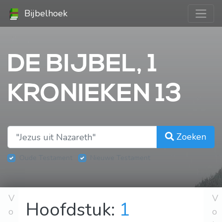
Bijbelhoek
DE BIJBEL, 1
KRONIEKEN 13
Zoeken
Oude Testament
Nieuwe Testament
V
V
Hoofdstuk:
1
o
o