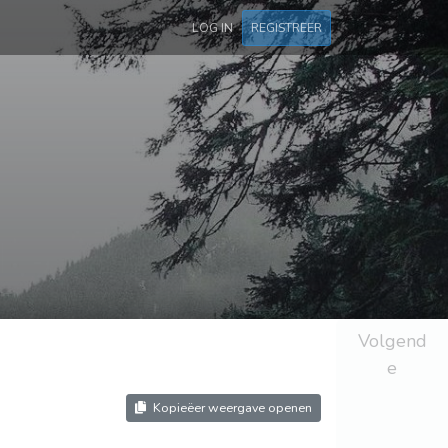
LOG IN
REGISTREER
Volgend
e
Kopieëer weergave openen