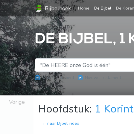
Bijbelhoek
(current)
Home
De Bijbel
De Kora
DE BIJBEL, 1
Oude Testament
Nieuwe Testament
Vorige
Hoofdstuk:
1 Korin
← naar Bijbel index