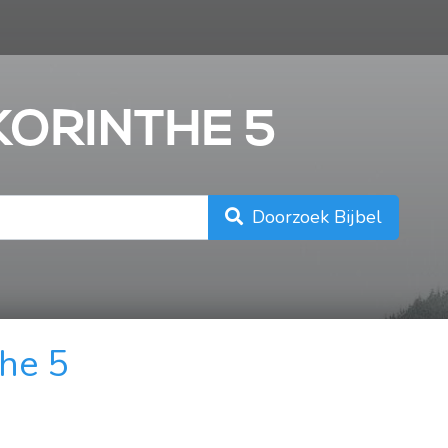
n
 KORINTHE 5
Doorzoek Bijbel
the 5