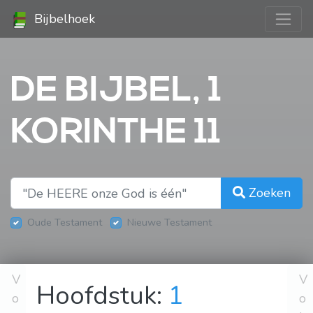
Bijbelhoek
DE BIJBEL, 1
KORINTHE 11
Zoeken
Oude Testament
Nieuwe Testament
V
V
Hoofdstuk:
1
o
o