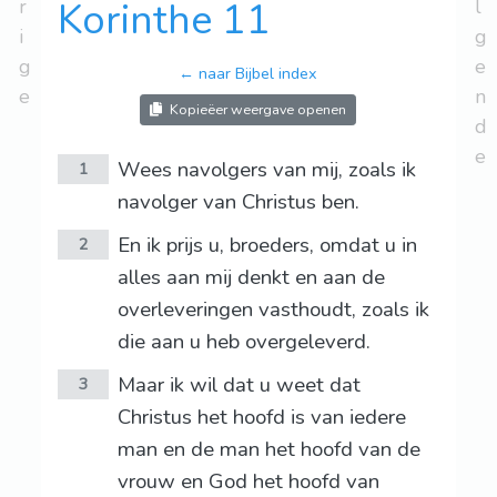
r
Korinthe 11
l
i
g
g
e
← naar Bijbel index
e
n
Kopieëer weergave openen
d
e
Wees navolgers van mij, zoals ik
1
navolger van Christus ben.
En ik prijs u, broeders, omdat u in
2
alles aan mij denkt en aan de
overleveringen vasthoudt, zoals ik
die aan u heb overgeleverd.
Maar ik wil dat u weet dat
3
Christus het hoofd is van iedere
man en de man het hoofd van de
vrouw en God het hoofd van