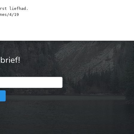
rst liefhad.
rief!