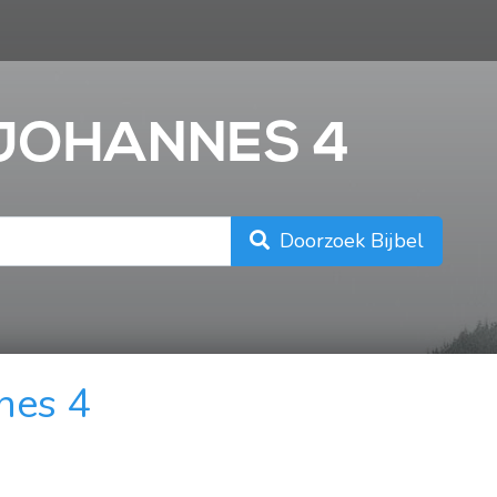
n
1 JOHANNES 4
Doorzoek Bijbel
nes 4