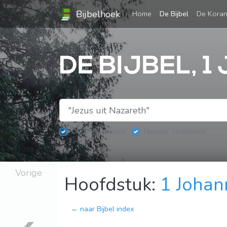
Bijbelhoek
(current)
Home
De Bijbel
De Kora
DE BIJBEL, 
Oude Testament
Nieuwe Testament
Vorige
Hoofdstuk:
1 Johan
← naar Bijbel index