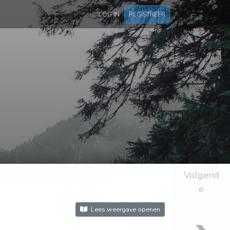
LOG IN
REGISTREER
Volgend
e
Lees weergave openen