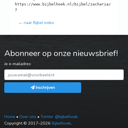
https://www.bijbelhoek.nl/bijbel/zacharia/
← naar Bijbel index
Abonneer op onze nieuwsbrief!
Je e-mailadres:
Inschrijven
Home
•
Over ons
•
Twitter @bijbelhoek
Copyright © 2017–2026
Bijbelhoek
.