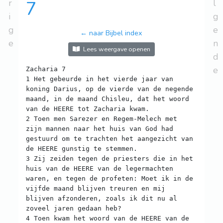
r
7
l
i
g
g
e
← naar Bijbel index
e
n
Lees weergave openen
d
e
Zacharia 7
1 Het gebeurde in het vierde jaar van
koning Darius, op de vierde van de negende
maand, in de maand Chisleu, dat het woord
van de HEERE tot Zacharia kwam.
2 Toen men Sarezer en Regem-Melech met
zijn mannen naar het huis van God had
gestuurd om te trachten het aangezicht van
de HEERE gunstig te stemmen.
3 Zij zeiden tegen de priesters die in het
huis van de HEERE van de legermachten
waren, en tegen de profeten: Moet ik in de
vijfde maand blijven treuren en mij
blijven afzonderen, zoals ik dit nu al
zoveel jaren gedaan heb?
4 Toen kwam het woord van de HEERE van de