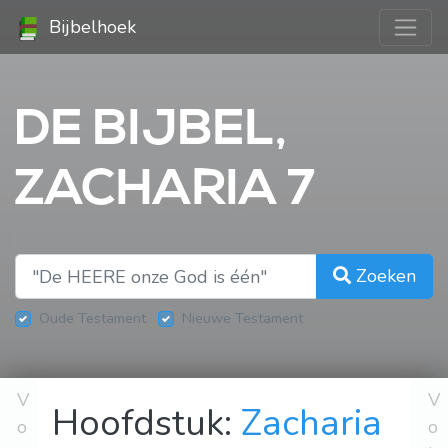
Bijbelhoek
DE BIJBEL,
ZACHARIA 7
Zoeken
Oude Testament
Nieuwe Testament
V
V
Hoofdstuk:
Zacharia
o
o