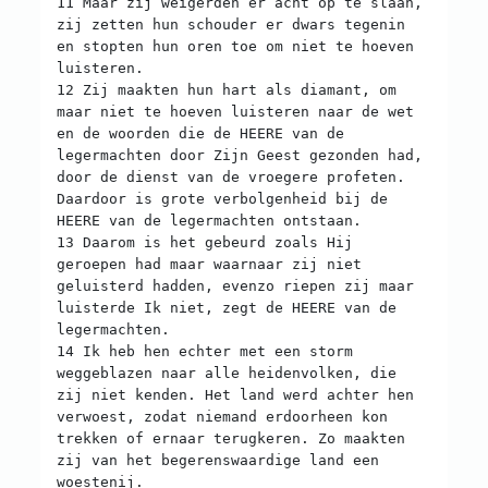
11 Maar zij weigerden er acht op te slaan,
zij zetten hun schouder er dwars tegenin
en stopten hun oren toe om niet te hoeven
luisteren.
12 Zij maakten hun hart als diamant, om
maar niet te hoeven luisteren naar de wet
en de woorden die de HEERE van de
legermachten door Zijn Geest gezonden had,
door de dienst van de vroegere profeten.
Daardoor is grote verbolgenheid bij de
HEERE van de legermachten ontstaan.
13 Daarom is het gebeurd zoals Hij
geroepen had maar waarnaar zij niet
geluisterd hadden, evenzo riepen zij maar
luisterde Ik niet, zegt de HEERE van de
legermachten.
14 Ik heb hen echter met een storm
weggeblazen naar alle heidenvolken, die
zij niet kenden. Het land werd achter hen
verwoest, zodat niemand erdoorheen kon
trekken of ernaar terugkeren. Zo maakten
zij van het begerenswaardige land een
woestenij.