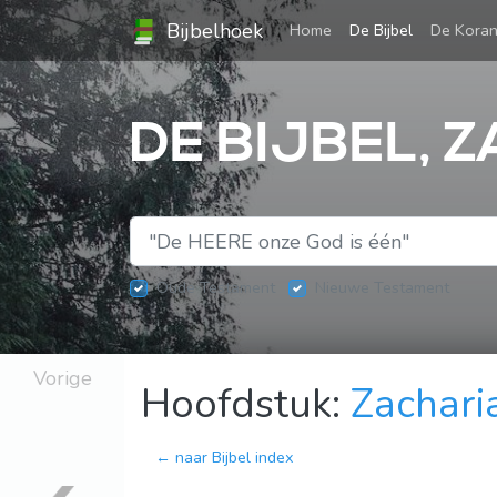
Bijbelhoek
(current)
Home
De Bijbel
De Kora
DE BIJBEL, 
Oude Testament
Nieuwe Testament
Vorige
Hoofdstuk:
Zachari
← naar Bijbel index