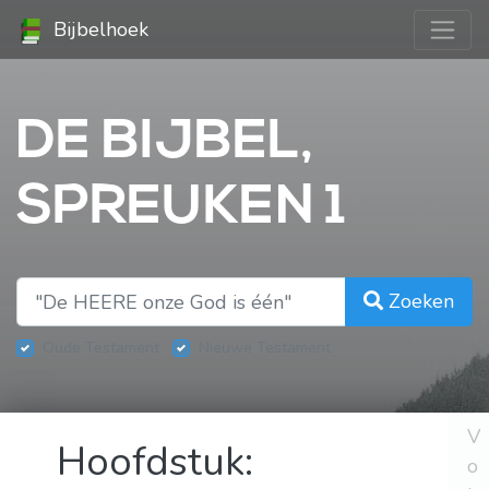
Bijbelhoek
DE BIJBEL,
SPREUKEN 1
Zoeken
Oude Testament
Nieuwe Testament
V
Hoofdstuk:
o