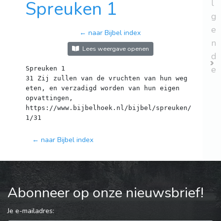
Spreuken 1
l
g
e
← naar Bijbel index
n
Lees weergave openen
d
e
Spreuken 1
31 Zij zullen van de vruchten van hun weg
eten, en verzadigd worden van hun eigen
opvattingen,
https://www.bijbelhoek.nl/bijbel/spreuken/
← naar Bijbel index
Abonneer op onze nieuwsbrief!
Je e-mailadres: