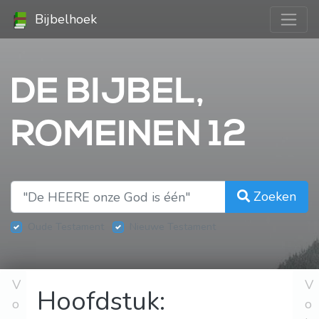
Bijbelhoek
DE BIJBEL,
ROMEINEN 12
Zoeken
Oude Testament
Nieuwe Testament
V
V
Hoofdstuk:
o
o