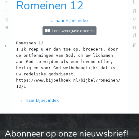
r
Romeinen 12
l
i
g
g
e
← naar Bijbel index
e
n
Lees weergave openen
d
e
Romeinen 12
1 Ik roep u er dan toe op, broeders, door
de ontfermingen van God, om uw lichamen
aan God te wijden als een levend offer,
heilig en voor God welbehaaglijk: dat is
uw redelijke godsdienst.
https://www.bijbelhoek.nl/bijbel/romeinen/
← naar Bijbel index
Abonneer op onze nieuwsbrief!