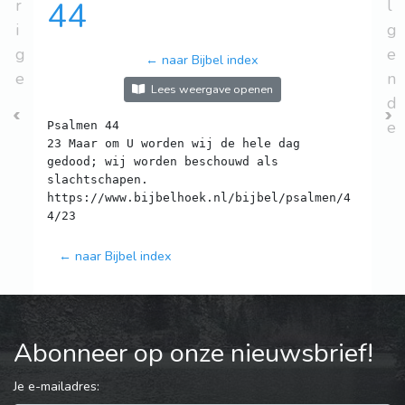
r
44
l
i
g
g
e
← naar Bijbel index
e
n
Lees weergave openen
d
e
Psalmen 44
23 Maar om U worden wij de hele dag
gedood; wij worden beschouwd als
slachtschapen.
https://www.bijbelhoek.nl/bijbel/psalmen/4
← naar Bijbel index
Abonneer op onze nieuwsbrief!
Je e-mailadres: