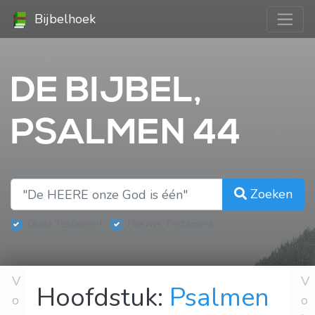
Bijbelhoek
DE BIJBEL,
PSALMEN 44
Zoeken
Oude Testament
Nieuwe Testament
V
V
Hoofdstuk:
Psalmen
o
o