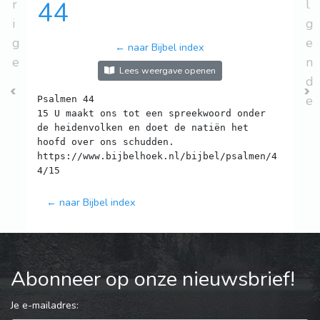
r
44
l
i
g
g
e
← naar Bijbel index
e
n
Lees weergave openen
d
e
Psalmen 44
15 U maakt ons tot een spreekwoord onder
de heidenvolken en doet de natiën het
hoofd over ons schudden.
https://www.bijbelhoek.nl/bijbel/psalmen/4
← naar Bijbel index
Abonneer op onze nieuwsbrief!
Je e-mailadres: