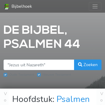
Bijbelhoek
DE BIJBEL,
PSALMEN 44
Zoeken
Oude Testament
Nieuwe Testament
V
V
Hoofdstuk:
Psalmen
o
o