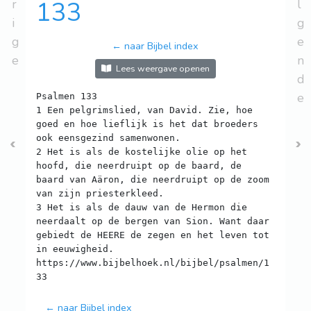
r
133
l
i
g
g
e
← naar Bijbel index
e
n
Lees weergave openen
d
e
Psalmen 133
1 Een pelgrimslied, van David. Zie, hoe
goed en hoe lieflijk is het dat broeders
ook eensgezind samenwonen.
2 Het is als de kostelijke olie op het
hoofd, die neerdruipt op de baard, de
baard van Aäron, die neerdruipt op de zoom
van zijn priesterkleed.
3 Het is als de dauw van de Hermon die
neerdaalt op de bergen van Sion. Want daar
gebiedt de HEERE de zegen en het leven tot
in eeuwigheid.
https://www.bijbelhoek.nl/bijbel/psalmen/1
← naar Bijbel index