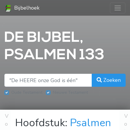
Bijbelhoek
DE BIJBEL,
PSALMEN 133
Zoeken
Oude Testament
Nieuwe Testament
V
V
Hoofdstuk:
Psalmen
o
o