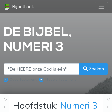
Bijbelhoek
DE BIJBEL,
NUMERI 3
Zoeken
Oude Testament
Nieuwe Testament
V
V
Hoofdstuk:
Numeri 3
o
o