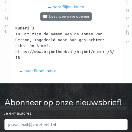
r
l
← naar Bijbel index
i
g
Lees weergave openen
g
e
e
n
Numeri 3
d
18 Dit zijn de namen van de zonen van
Gerson, ingedeeld naar hun geslachten:
e
Libni en Simeï.
https://www.bijbelhoek.nl/bijbel/numeri/3/
← naar Bijbel index
Abonneer op onze nieuwsbrief!
Je e-mailadres: