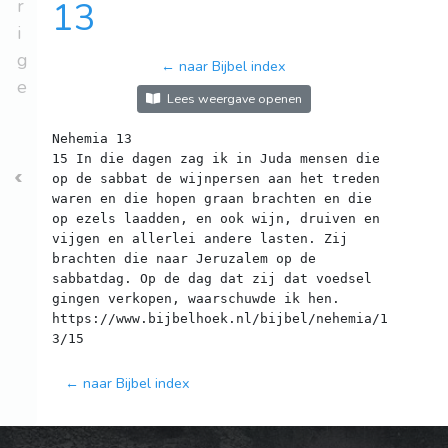
r
13
i
g
← naar Bijbel index
e
Lees weergave openen
Nehemia 13
15 In die dagen zag ik in Juda mensen die
op de sabbat de wijnpersen aan het treden
waren en die hopen graan brachten en die
op ezels laadden, en ook wijn, druiven en
vijgen en allerlei andere lasten. Zij
brachten die naar Jeruzalem op de
sabbatdag. Op de dag dat zij dat voedsel
gingen verkopen, waarschuwde ik hen.
https://www.bijbelhoek.nl/bijbel/nehemia/1
← naar Bijbel index