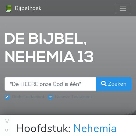
Bijbelhoek
DE BIJBEL,
NEHEMIA 13
Zoeken
Oude Testament
Nieuwe Testament
V
Hoofdstuk:
Nehemia
o