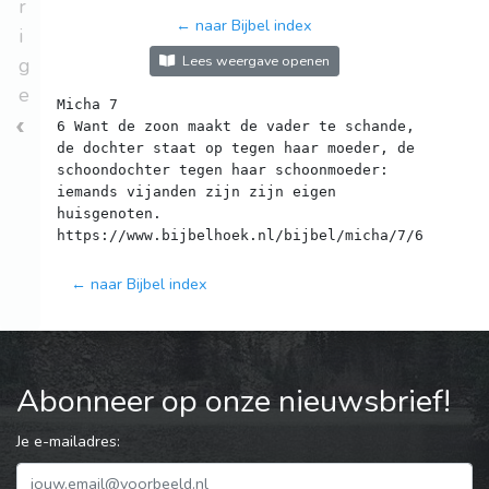
r
← naar Bijbel index
i
Lees weergave openen
g
e
Micha 7
6 Want de zoon maakt de vader te schande,
de dochter staat op tegen haar moeder, de
schoondochter tegen haar schoonmoeder:
iemands vijanden zijn zijn eigen
huisgenoten.
← naar Bijbel index
Abonneer op onze nieuwsbrief!
Je e-mailadres: