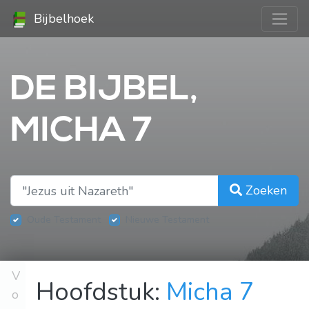
Bijbelhoek
DE BIJBEL,
MICHA 7
Zoeken
Oude Testament
Nieuwe Testament
V
Hoofdstuk:
Micha 7
o