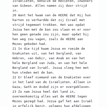
Israëlieten, behalve de Hevieten, inwoners
van Gibeon. Alles namen zij door strijd
in.
20 Want het kwam van de HEERE dat Hij hun
harten zo verhardde dat zij Israël met
strijd tegemoet trokken. Het was opdat
Jozua hen met de ban zou slaan en er voor
hen geen genade zou zijn, maar opdat hij
hen weg zou vagen, zoals de HEERE aan
Mozes geboden had.
21 In die tijd kwam Jozua en roeide de
Enakieten uit, van het bergland, van
Hebron, van Debir, van Anab en van het
hele Bergland van Juda, en van het hele
Bergland van Israël. Jozua sloeg hen met
hun steden met de ban.
22 Er bleef niemand van de Enakieten over
in het land van de Israëlieten. Alleen in
Gaza, Gath en Asdod zijn er overgebleven.
23 Zo nam Jozua heel dat land in,
overeenkomstig alles wat de HEERE tegen
Mozes gezegd had. Jozua gaf het aan Israël
in erfelijk bezit, volgens hun afdelingen