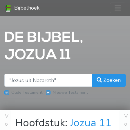
Bijbelhoek
DE BIJBEL,
JOZUA 11
Zoeken
Oude Testament
Nieuwe Testament
V
V
Hoofdstuk:
Jozua 11
o
o