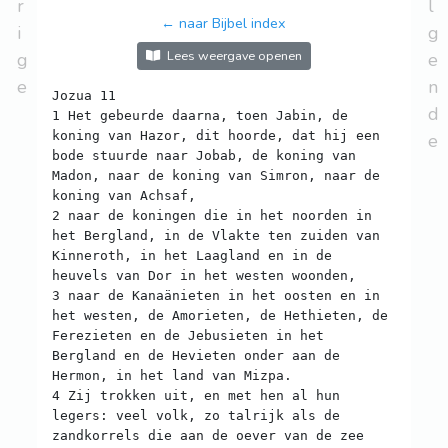
r
l
← naar Bijbel index
i
g
Lees weergave openen
g
e
e
n
Jozua 11
d
1 Het gebeurde daarna, toen Jabin, de
koning van Hazor, dit hoorde, dat hij een
e
bode stuurde naar Jobab, de koning van
Madon, naar de koning van Simron, naar de
koning van Achsaf,
2 naar de koningen die in het noorden in
het Bergland, in de Vlakte ten zuiden van
Kinneroth, in het Laagland en in de
heuvels van Dor in het westen woonden,
3 naar de Kanaänieten in het oosten en in
het westen, de Amorieten, de Hethieten, de
Ferezieten en de Jebusieten in het
Bergland en de Hevieten onder aan de
Hermon, in het land van Mizpa.
4 Zij trokken uit, en met hen al hun
legers: veel volk, zo talrijk als de
zandkorrels die aan de oever van de zee