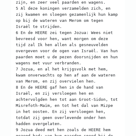
zijn, en zeer veel paarden en wagens.
5 Al deze koningen verzamelden zich, en
zij kwamen en sloegen gezamenlijk hun kamp
op bij de wateren van Merom om tegen
Israël te strijden.
6 En de HEERE zei tegen Jozua: Wees niet
bevreesd voor hen, want morgen om deze
tijd zal Ik hen allen als gesneuvelden
overgeven voor de ogen van Israël. Van hun
paarden moet u de pezen doorsnijden en hun
wagens met vuur verbranden.
7 Jozua, en al het krijgsvolk met hem,
kwam onverwachts op hen af aan de wateren
van Merom, en zij overvielen hen.
8 En de HEERE gaf hen in de hand van
Israël, en zij versloegen hen en
achtervolgden hen tot aan Groot-Sidon, tot
Misrefoth-Maïm, en tot het dal van Mizpe
in het oosten. En zij versloegen hen,
totdat zij geen overlevende onder hen
hadden overgelaten.
9 Jozua deed met hen zoals de HEERE hem
gezegd had: van hun paarden sneed hij de