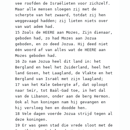
vee roofden de Israëlieten voor zichzelf.
Maar alle mensen sloegen zij met de
scherpte van het zwaard, totdat zij hen
weggevaagd hadden; zij lieten niets over
van wat adem had.
15 Zoals de HEERE aan Mozes, Zijn dienaar,
geboden had, zo had Mozes aan Jozua
geboden, en zo deed Jozua. Hij deed niet
één woord af van alles wat de HEERE aan
Mozes geboden had.
16 Zo nam Jozua heel dit land in: het
Bergland en heel het Zuiderland, heel het
land Gosen, het Laagland, de Vlakte en het
Bergland van Israël met zijn laagland;
17 van het Kale Gebergte af, dat oploopt
naar Seïr, tot Baäl-Gad toe, in het dal
van de Libanon, onder aan de berg Hermon.
Ook al hun koningen nam hij gevangen en
hij versloeg hen en doodde hen.
18 Vele dagen voerde Jozua strijd tegen al
deze koningen.
19 Er was geen stad die vrede sloot met de