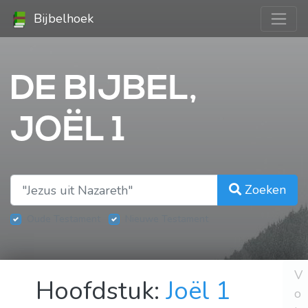
Bijbelhoek
DE BIJBEL,
JOËL 1
Zoeken
Oude Testament
Nieuwe Testament
V
Hoofdstuk:
Joël 1
o