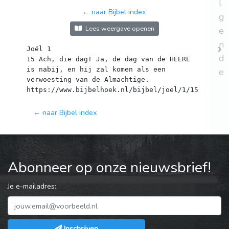
l
← naar Bijbel index
g
Lees weergave openen
e
n
Joël 1
d
15 Ach, die dag! Ja, de dag van de HEERE
is nabij, en hij zal komen als een
e
verwoesting van de Almachtige.
← naar Bijbel index
Abonneer op onze nieuwsbrief!
Je e-mailadres:
Inschrijven